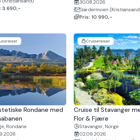
 (Kristiansand)
30.08.2026
: 3 690,-
Gardermoen (Kristiansand
Pris: 10 990,-
ussreiser
Cruisereiser
stetiske Rondane med
Cruise til Stavanger m
abanen
Flor & Fjære
ge, Rondane
Stavanger, Norge
09.2026
02.09.2026