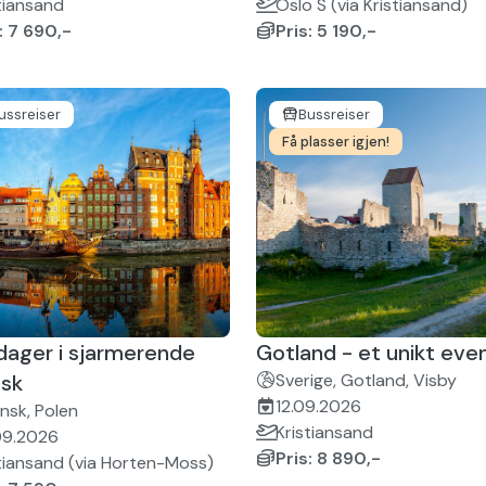
tiansand
Oslo S (via Kristiansand)
: 7 690,-
Pris: 5 190,-
ussreiser
Bussreiser
Få plasser igjen!
dager i sjarmerende
Gotland - et unikt eve
sk
Sverige, Gotland, Visby
12.09.2026
nsk, Polen
Kristiansand
09.2026
Pris: 8 890,-
tiansand (via Horten-Moss)