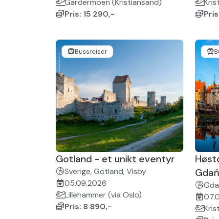
Gardermoen (Kristiansand)
Kris
Pris: 15 290,-
Pris
Bussreiser
B
Gotland - et unikt eventyr
Høst
Sverige, Gotland, Visby
Gdań
05.09.2026
Gda
Lillehammer (via Oslo)
07.
Pris: 8 890,-
Kris