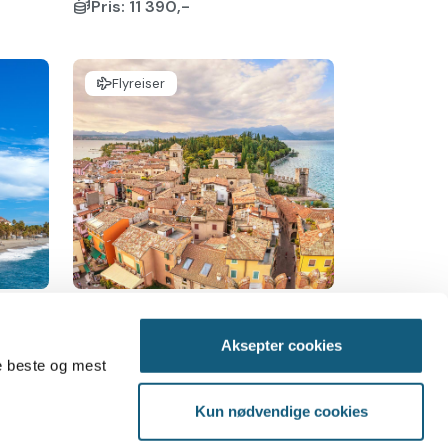
Pris: 11 390,-
Flyreiser
-
Deilige høstdager ved
Gardasjøen med Venezia
Aksepter cookies
Italia, Gardasjøen, Peschiera
de beste og mest
30.09.2026
es
Torp (Kristiansand)
Kun nødvendige cookies
Pris: 12 990,-