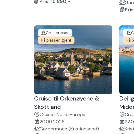
Pris: 15 890,-
Gar
Pris
Cruisereiser
C
Få plasser igjen!
Få p
Cruise til Orkenøyene &
Deili
Skottland
Midd
Cruise i Nord-Europa
Crui
20.09.2026
22.
Gardermoen (Kristiansand)
Kris