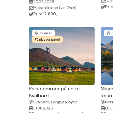
Oslo
20.08.2026
Kroatia
Pris
Mjøstraktene (via Oslo)
Latvia
Makedonia
Pris: 12 990,-
Montenegro
Nord-Irland
Norge
Orknøyene
Flyreiser
B
Polen
Få plasser igjen!
Portugal
Romania
Skottland
Spania
Sveits
Sverige
Sør-Afrika
Tyrkia
Tyskland
Ungarn
Polarsommer på unike
Maje
Wales
Østerrike
Svalbard
Raum
Svalbard, Longyearbyen
Nor
31.08.2026
01.