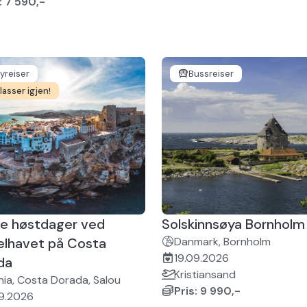
: 7 590,-
lyreiser
Bussreiser
lasser igjen!
e høstdager ved
Solskinnsøya Bornholm
elhavet på Costa
Danmark, Bornholm
19.09.2026
da
Kristiansand
ia, Costa Dorada, Salou
Pris: 9 990,-
09.2026