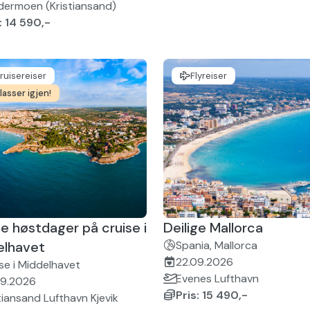
dermoen (Kristiansand)
: 14 590,-
ruisereiser
Flyreiser
lasser igjen!
ge høstdager på cruise i
Deilige Mallorca
elhavet
Spania, Mallorca
22.09.2026
se i Middelhavet
Evenes Lufthavn
09.2026
Pris: 15 490,-
tiansand Lufthavn Kjevik