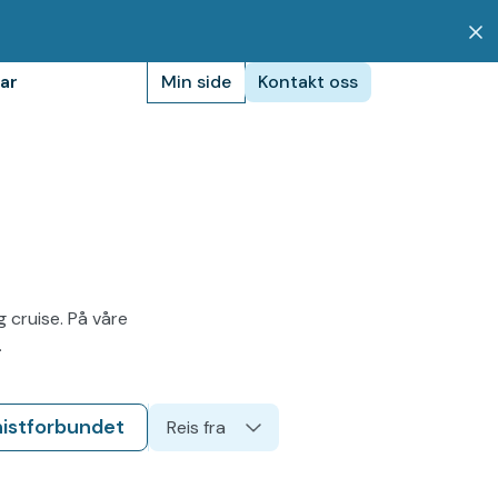
ar
Min side
Kontakt oss
 cruise. På våre
.
nistforbundet
Reis fra
Gardermoen