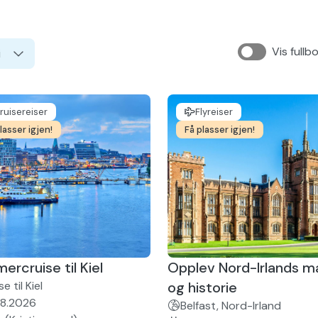
ø
s
Vis fullb
i
se
er
ferie
ruisereiser
Flyreiser
g nyttårsturer
lasser igjen!
Få plasser igjen!
rcruise til Kiel
Opplev Nord-Irlands m
e til Kiel
og historie
08.2026
Belfast, Nord-Irland