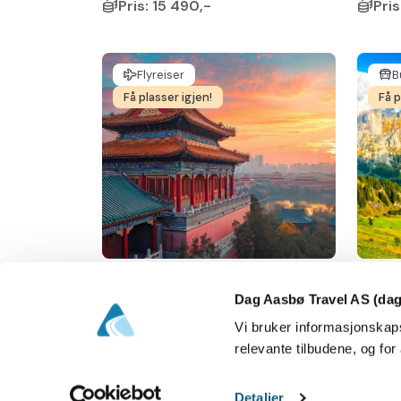
Pris: 15 490,-
Pris
Flyreiser
B
Få plasser igjen!
Få p
Kina med Beijing og den
Tog 
kinesiske mur
alpe
Dag Aasbø Travel AS (dag
Beijing, Kina
Svei
Vi bruker informasjonskaps
29.09.2026
Fran
relevante tilbudene, og for
Gardermoen (Kristiansand)
29.
Pris: 22 490,-
Kris
Detaljer