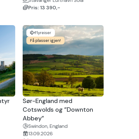
Stavanger Lufthavn Sola
Pris: 13 390,-
Flyreiser
Få plasser igjen!
ntyr
Sør-England med
Cotswolds og ”Downton
Abbey”
Swindon, England
13.09.2026