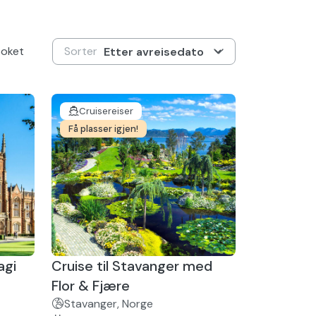
Torp
Kjevik
Flesland
Sola
ooket
Værnes
Tromsø
Evenes
Ålesund
Cruisereiser
Få plasser igjen!
agi
Cruise til Stavanger med
Flor & Fjære
Stavanger, Norge