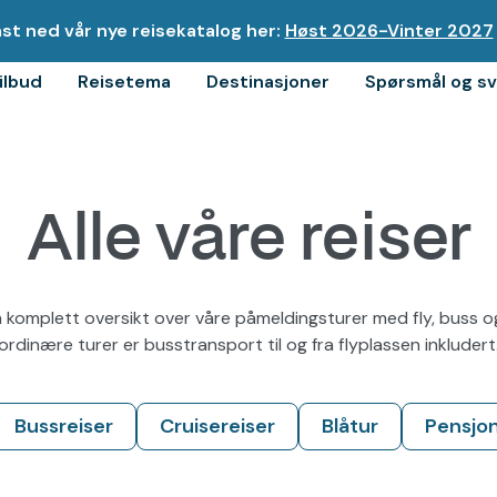
st ned vår nye reisekatalog her:
Høst 2026-Vinter 2027
tilbud
Reisetema
Destinasjoner
Spørsmål og sv
rmoen
Alle våre reiser
n komplett oversikt over våre påmeldingsturer med fly, buss og
ordinære turer er busstransport til og fra flyplassen inkludert
nd
Bussreiser
Cruisereiser
Blåtur
Pensjo
s