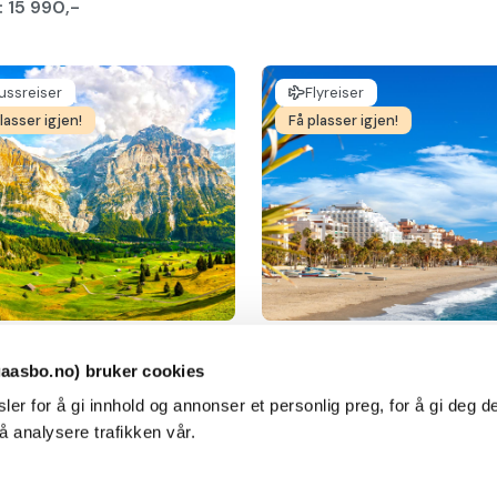
: 15 990,-
ussreiser
Flyreiser
lasser igjen!
Få plasser igjen!
gjennom Sveitsiske
Deilige høstdager i Sør
r med Bodensjøen
Spania
aasbo.no) bruker cookies
ts, Schnelldorf, Glarus,
Spania, Almunecar
ler for å gi innhold og annonser et personlig preg, for å gi deg 
kfurt
30.09.2026
 å analysere trafikken vår.
09.2026
Trondheim Lufthavn Værn
tiansand (via Horten-Moss)
Pris: 13 990,-