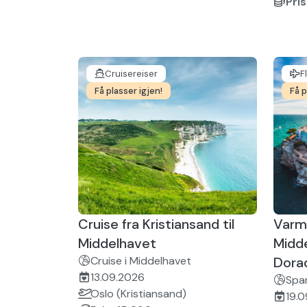
Pris
Cruisereiser
F
Få plasser igjen!
Få p
Cruise fra Kristiansand til
Varm
Middelhavet
Midd
Cruise i Middelhavet
Dora
13.09.2026
Span
Oslo (Kristiansand)
19.