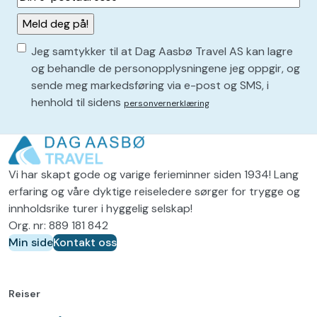
e-
postadresse
(
Consent
P
Jeg samtykker til at Dag Aasbø Travel AS kan lagre
å
(
og behandle de personopplysningene jeg oppgir, og
k
sende meg markedsføring via e-post og SMS, i
P
r
henhold til sidens
personvernerklæring
å
e
v
k
d
r
)
Vi har skapt gode og varige ferieminner siden 1934! Lang
e
erfaring og våre dyktige reiseledere sørger for trygge og
v
innholdsrike turer i hyggelig selskap!
d
Org. nr: 889 181 842
Min side
Kontakt oss
)
Reiser