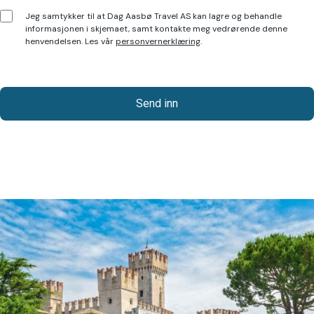
Consent
Jeg samtykker til at Dag Aasbø Travel AS kan lagre og behandle
informasjonen i skjemaet, samt kontakte meg vedrørende denne
(
henvendelsen. Les vår
personvernerklæring
.
P
å
k
r
e
v
d
)