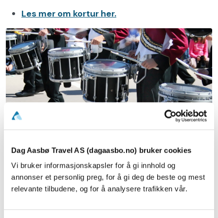
Les mer om kortur her.
Dag Aasbø Travel AS (dagaasbo.no) bruker cookies
Vi bruker informasjonskapsler for å gi innhold og
Korpstur
annonser et personlig preg, for å gi deg de beste og mest
For mange korps er den årlige turen et av årets
relevante tilbudene, og for å analysere trafikken vår.
store høydepunkt! Vi arrangerer skreddersydde
korpsturer til festivaler, stevner og konserter i