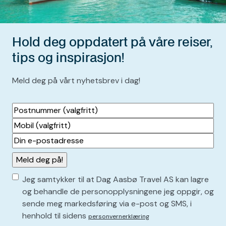
Hold deg oppdatert på våre reiser,
tips og inspirasjon!
Meld deg på vårt nyhetsbrev i dag!
Postnummer
(valgfritt)
Mobil
(valgfritt)
Din
e-
postadresse
(
Consent
P
Jeg samtykker til at Dag Aasbø Travel AS kan lagre
å
(
og behandle de personopplysningene jeg oppgir, og
k
sende meg markedsføring via e-post og SMS, i
P
r
henhold til sidens
personvernerklæring
å
e