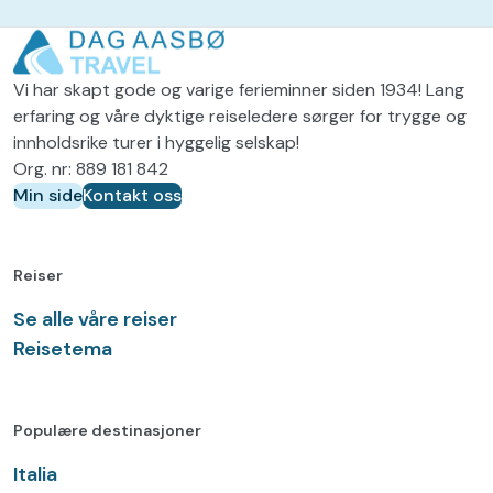
v
k
d
r
)
Vi har skapt gode og varige ferieminner siden 1934! Lang
e
erfaring og våre dyktige reiseledere sørger for trygge og
v
innholdsrike turer i hyggelig selskap!
d
Org. nr: 889 181 842
Min side
Kontakt oss
)
Reiser
Se alle våre reiser
Reisetema
Populære destinasjoner
Italia