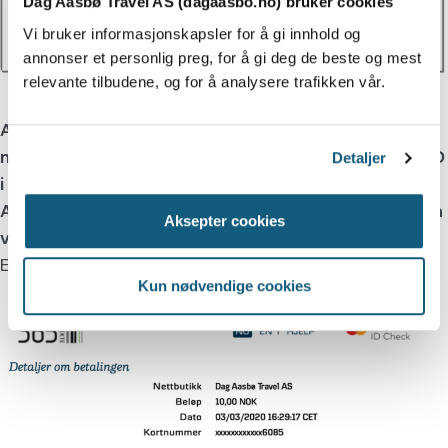
Dag Aasbø Travel AS (dagaasbo.no) bruker cookies
Vi bruker informasjonskapsler for å gi innhold og
annonser et personlig preg, for å gi deg de beste og mest
relevante tilbudene, og for å analysere trafikken vår.
Avhengig av hvilken kortutsteder/bank man har må
man bekrefte med enten bekreftelseskode/Bank-ID
Detaljer
i bankportalen. Dette vinduet åpnes automatisk.
Avhengig av kortutsteder/bank vil denne prosessen
Aksepter cookies
være annerledes fra bank til bank.
Eksempel fra Danske Bank nedenfor:
Kun nødvendige cookies