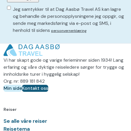
Consent
P
Jeg samtykker til at Dag Aasbø Travel AS kan lagre
å
(
og behandle de personopplysningene jeg oppgir, og
k
sende meg markedsføring via e-post og SMS, i
P
r
henhold til sidens
personvernerklæring
å
e
v
k
d
r
)
Vi har skapt gode og varige ferieminner siden 1934! Lang
e
erfaring og våre dyktige reiseledere sørger for trygge og
v
innholdsrike turer i hyggelig selskap!
d
Org. nr: 889 181 842
Min side
Kontakt oss
)
Reiser
Se alle våre reiser
Reisetema