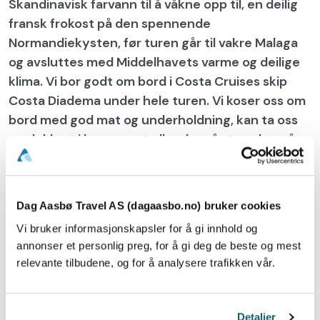
Skandinavisk farvann til å våkne opp til, en deilig
fransk frokost på den spennende
Normandiekysten, før turen går til vakre Malaga
og avsluttes med Middelhavets varme og deilige
klima. Vi bor godt om bord i Costa Cruises skip
Costa Diadema under hele turen. Vi koser oss om
bord med god mat og underholdning, kan ta oss
en dukkert i bassenget eller dra på stranden på
destinasjonene vi besøker.
Dag Aasbø Travel AS (dagaasbo.no) bruker cookies
Vi bruker informasjonskapsler for å gi innhold og
Gamlebyen med sin fantastiske
annonser et personlig preg, for å gi deg de beste og mest
katedral, Picasso museum og utallige
relevante tilbudene, og for å analysere trafikken vår.
tapas restauranter er vel verdt et
besøk.
Detaljer