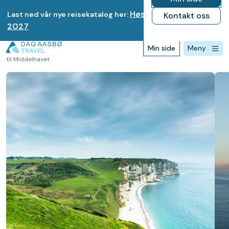
Høst 2026-Vinter
Last ned vår nye reisekatalog her:
Kontakt oss
2027
Min side
Meny
Forsiden
>
Destinasjoner
>
Cruise i Middelhavet
>
Cruise fra Kristiansand
til Middelhavet