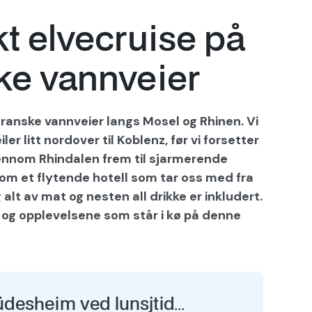
t elvecruise på
ske vannveier
franske vannveier langs Mosel og Rhinen. Vi
er litt nordover til Koblenz, før vi forsetter
ennom Rhindalen frem til sjarmerende
 som et flytende hotell som tar oss med fra
 alt av mat og nesten all drikke er inkludert.
n og opplevelsene som står i kø på denne
üdesheim ved lunsjtid...