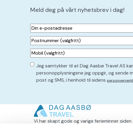
Meld deg på vårt nyhetsbrev i dag!
Din
e-
Postnummer
postadresse
(
(valgfritt)
P
Mobil
å
(valgfritt)
k
Consent
Jeg samtykker til at Dag Aasbø Travel AS ka
r
personopplysningene jeg oppgir, og sende m
(
e
post og SMS, i henhold til sidens
personvernerk
v
P
d
å
)
k
r
Vi har skapt gode og varige ferieminner siden
1934! Lang erfaring og våre dyktige
e