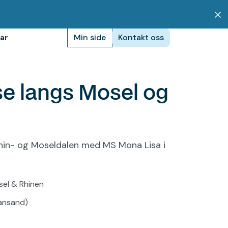
ar
Min side
Kontakt oss
ankrike
>
Elvecruise langs Mosel og Rhinen
se langs Mosel og
hin- og Moseldalen med MS Mona Lisa i
sel & Rhinen
ansand)