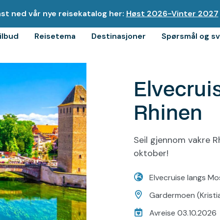
st ned vår nye reisekatalog her:
Høst 2026-Vinter 2027
tilbud
Reisetema
Destinasjoner
Spørsmål og sv
Forsiden
>
Destinasjoner
>
Fr
Elvecrui
rmoen
Rhinen
Seil gjennom vakre R
oktober!
Elvecruise langs Mo
nd
Gardermoen (Kristi
s
Avreise 03.10.2026