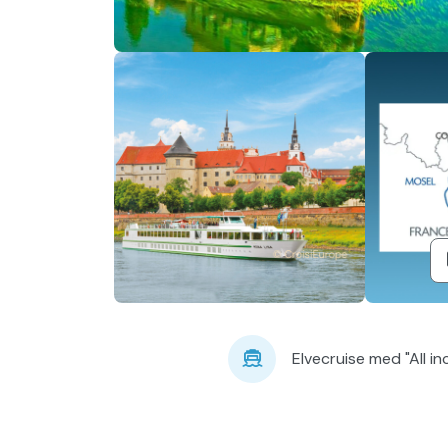
Troms
Se alle våre reiser
Evene
Elvecruise med "All inc