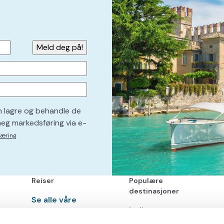
n lagre og behandle de
eg markedsføring via e-
læring
Reiser
Populære
destinasjoner
Se alle våre
Italia
reiser
Portugal
Reisetema