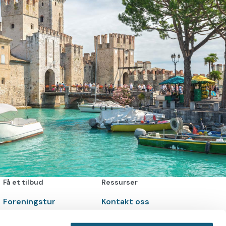
Få et tilbud
Ressurser
Foreningstur
Kontakt oss
Korpstur
Gavekort
Kortur
Om Dag Aasbø