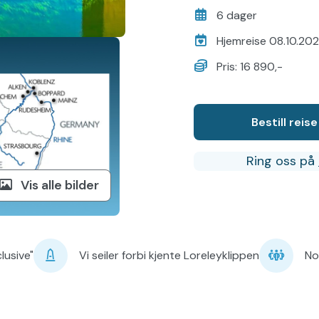
ø
6 dager
s
Hjemreise 08.10.20
Pris: 16 890,-
Bestill reise
Ring oss på
Vis alle bilder
lusive"
Vi seiler forbi kjente Loreleyklippen
No