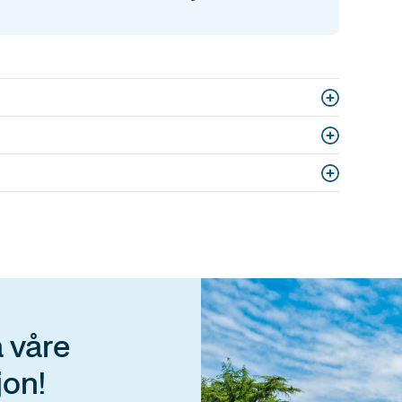
 våre
jon!