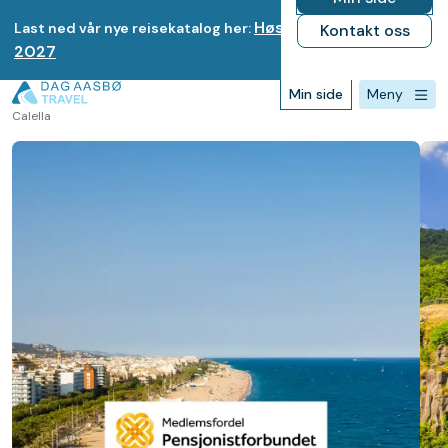
Høst 2026-Vinter
Last ned vår nye reisekatalog her:
Kontakt oss
2027
Min side
Meny
Forsiden
>
Destinasjoner
>
Spania
>
Deilige høstdager på Costa Brava &
Calella