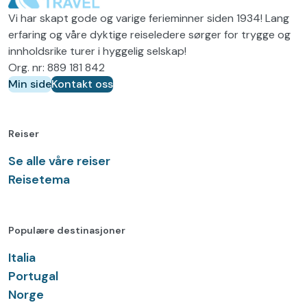
r
)
Vi har skapt gode og varige ferieminner siden 1934! Lang
e
erfaring og våre dyktige reiseledere sørger for trygge og
v
innholdsrike turer i hyggelig selskap!
d
Org. nr: 889 181 842
Min side
Kontakt oss
)
Reiser
Se alle våre reiser
Reisetema
Populære destinasjoner
Italia
Portugal
Norge