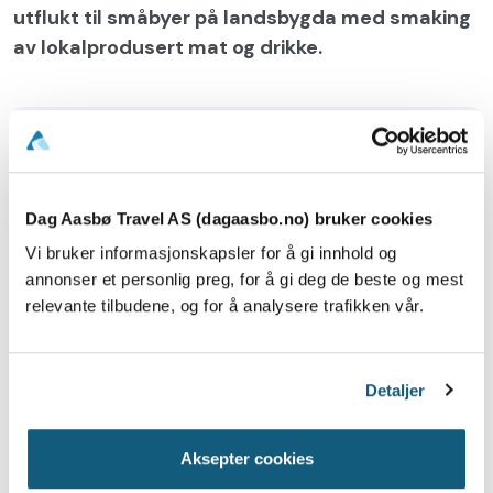
utflukt til småbyer på landsbygda med smaking
av lokalprodusert mat og drikke.
Vi skal på utflukt til Barcelona. Vi får
med oss lokalguide som tar oss med
rundt i byen og viser oss de mest
Dag Aasbø Travel AS (dagaasbo.no) bruker cookies
kjente severdighetene
Vi bruker informasjonskapsler for å gi innhold og
annonser et personlig preg, for å gi deg de beste og mest
relevante tilbudene, og for å analysere trafikken vår.
Program
Detaljer
Prisen inkluderer
Tillegg
Aksepter cookies