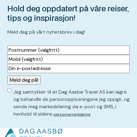
Hold deg oppdatert på våre reiser,
tips og inspirasjon!
Meld deg på vårt nyhetsbrev i dag!
Postnummer
(valgfritt)
Mobil
(valgfritt)
Din
e-
postadresse
(
Consent
P
Jeg samtykker til at Dag Aasbø Travel AS kan lagre
å
(
og behandle de personopplysningene jeg oppgir, og
k
sende meg markedsføring via e-post og SMS, i
P
r
henhold til sidens
personvernerklæring
å
e
v
k
d